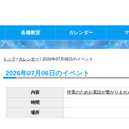
各種教室
カレンダー
現
トップ
/
カレンダー
/
2026年07月06日のイベント
在
の
2026年07月06日のイベント
位
置：
停電のためお電話が繋がりませ
内容
時間
場所