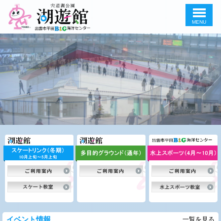
MENU
このページの本文へ
宍道湖公園 湖遊館
イベント情報
一覧を見る