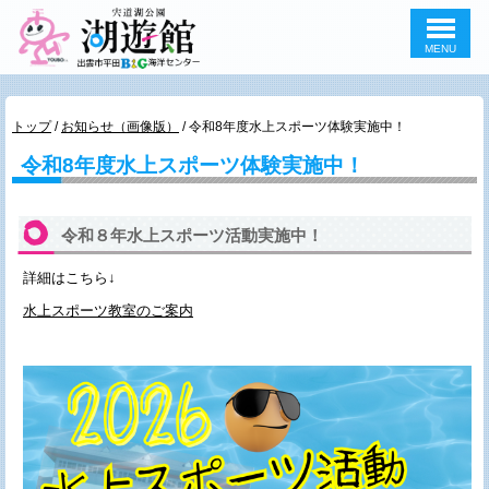
MENU
このページの本文へ
現
トップ
/
お知らせ（画像版）
/
令和8年度水上スポーツ体験実施中！
在
令和8年度水上スポーツ体験実施中！
の
位
置：
令和８年水上スポーツ活動実施中！
詳細はこちら↓
水上スポーツ教室のご案内