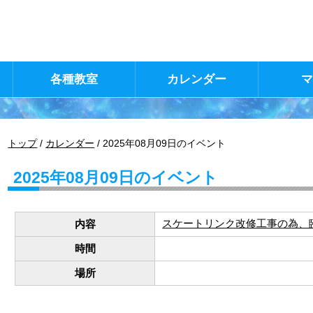
各種教室
カレンダー
現
トップ
/
カレンダー
/
2025年08月09日のイベント
在
の
2025年08月09日のイベント
位
置：
スケートリンク改修工事の為、
内容
時間
場所