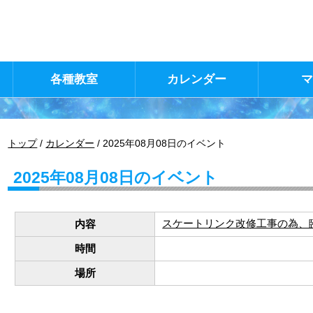
各種教室
カレンダー
現
トップ
/
カレンダー
/
2025年08月08日のイベント
在
の
2025年08月08日のイベント
位
置：
スケートリンク改修工事の為、
内容
時間
場所