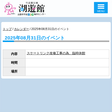
MENU
このページの本文へ
現
トップ
/
カレンダー
/
2025年08月31日のイベント
在
2025年08月31日のイベント
の
位
置：
スケートリンク改修工事の為、臨時休館
内容
時間
場所