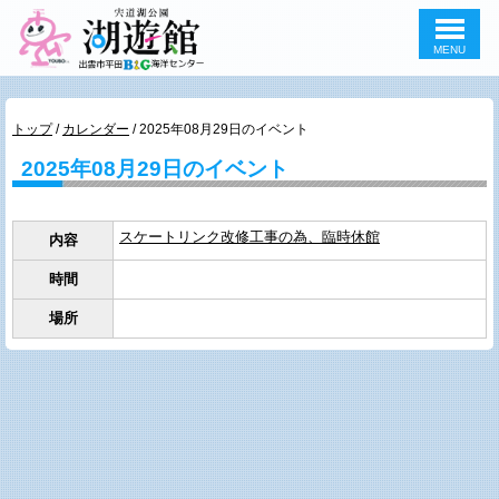
MENU
このページの本文へ
現
トップ
/
カレンダー
/
2025年08月29日のイベント
在
2025年08月29日のイベント
の
位
置：
スケートリンク改修工事の為、臨時休館
内容
時間
場所