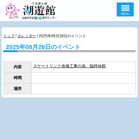
MENU
このページの本文へ
現
トップ
/
カレンダー
/
2025年08月28日のイベント
在
2025年08月28日のイベント
の
位
置：
スケートリンク改修工事の為、臨時休館
内容
時間
場所