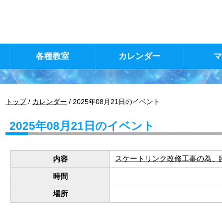
各種教室
カレンダー
現
トップ
/
カレンダー
/
2025年08月21日のイベント
在
の
2025年08月21日のイベント
位
置：
スケートリンク改修工事の為、
内容
時間
場所