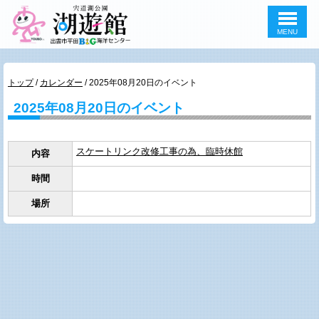
MENU
このページの本文へ
現
トップ
/
カレンダー
/
2025年08月20日のイベント
在
2025年08月20日のイベント
の
位
置：
スケートリンク改修工事の為、臨時休館
内容
時間
場所