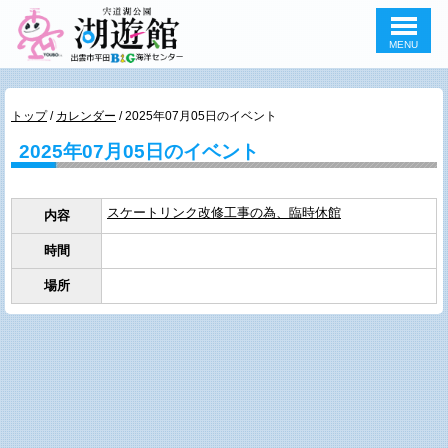
MENU
このページの本文へ
現
トップ
/
カレンダー
/
2025年07月05日のイベント
在
2025年07月05日のイベント
の
位
置：
スケートリンク改修工事の為、臨時休館
内容
時間
場所