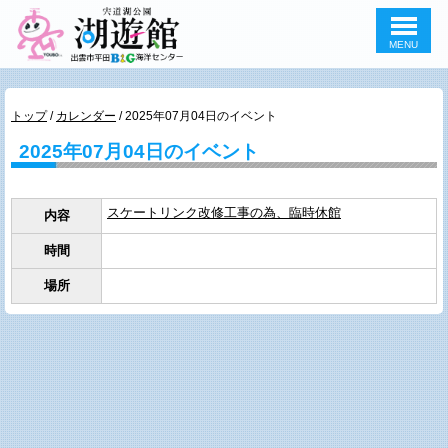
MENU
このページの本文へ
現
トップ
/
カレンダー
/
2025年07月04日のイベント
在
2025年07月04日のイベント
の
位
置：
スケートリンク改修工事の為、臨時休館
内容
時間
場所