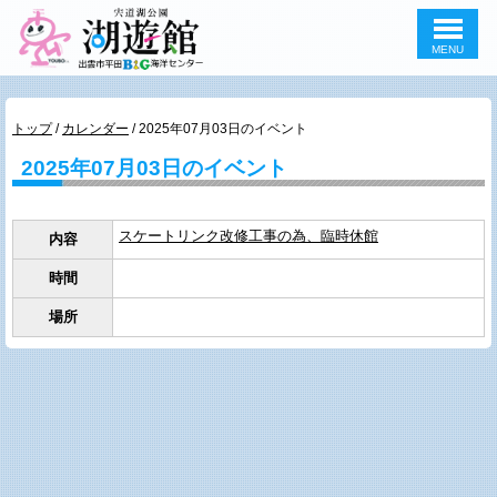
MENU
このページの本文へ
現
トップ
/
カレンダー
/
2025年07月03日のイベント
在
2025年07月03日のイベント
の
位
置：
スケートリンク改修工事の為、臨時休館
内容
時間
場所