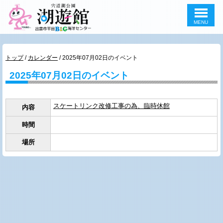
MENU
このページの本文へ
現
トップ
/
カレンダー
/
2025年07月02日のイベント
在
2025年07月02日のイベント
の
位
置：
スケートリンク改修工事の為、臨時休館
内容
時間
場所