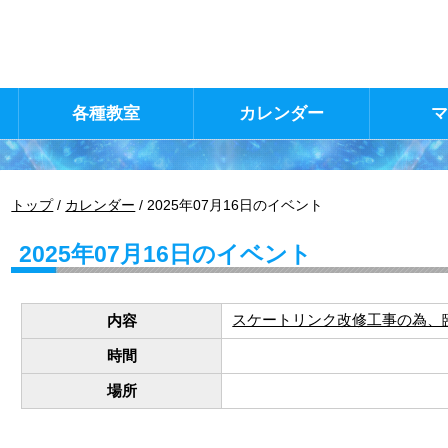
各種教室
カレンダー
現
トップ
/
カレンダー
/
2025年07月16日のイベント
在
の
2025年07月16日のイベント
位
置：
スケートリンク改修工事の為、
内容
時間
場所