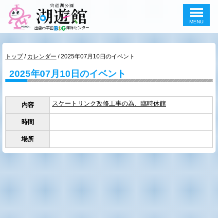
MENU
このページの本文へ
現
トップ
/
カレンダー
/
2025年07月10日のイベント
在
2025年07月10日のイベント
の
位
置：
スケートリンク改修工事の為、臨時休館
内容
時間
場所