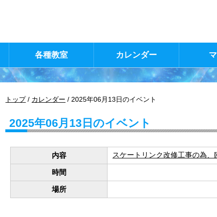
各種教室
カレンダー
現
トップ
/
カレンダー
/
2025年06月13日のイベント
在
の
2025年06月13日のイベント
位
置：
スケートリンク改修工事の為、
内容
時間
場所