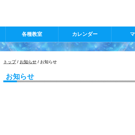
各種教室
カレンダー
現
トップ
/
お知らせ
/
お知らせ
在
の
お知らせ
位
置：