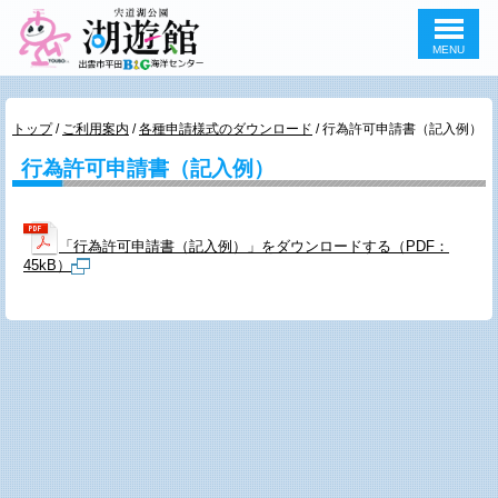
MENU
このページの本文へ
現
トップ
/
ご利用案内
/
各種申請様式のダウンロード
/
行為許可申請書（記入例）
在
行為許可申請書（記入例）
の
位
置：
「行為許可申請書（記入例）」をダウンロードする（PDF：
45kB）