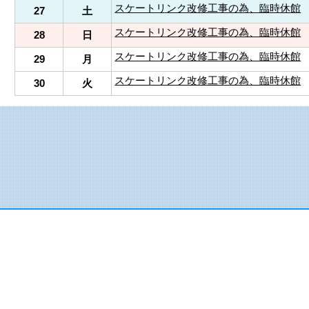
スケートリンク改修工事の為、臨時休館
27
土
スケートリンク改修工事の為、臨時休館
28
日
スケートリンク改修工事の為、臨時休館
29
月
スケートリンク改修工事の為、臨時休館
30
火
91-0076 島根県出雲市園町1660番地1
：(0853)62-5600 FAX：(0853)62-5615
pyright
NPO法人 ひらたスポーツ・文化振興機構
All Rights Reserv