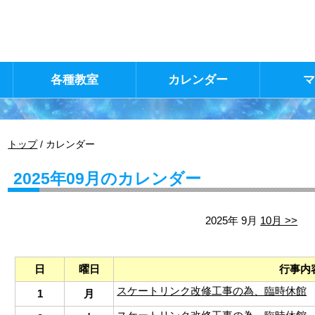
各種教室
カレンダー
現
トップ
/
カレンダー
在
の
2025年09月のカレンダー
位
置：
2025年 9月
10月 >>
日
曜日
行事内
スケートリンク改修工事の為、臨時休館
1
月